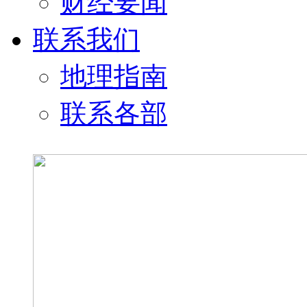
财经要闻
联系我们
地理指南
联系各部