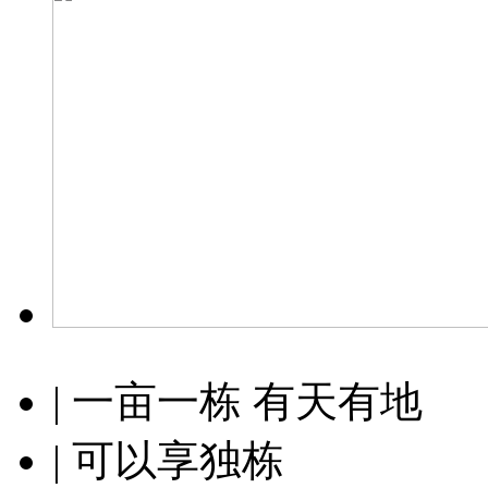
| 一亩一栋 有天有地
| 可以享独栋