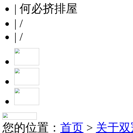
| 何必挤排屋
| /
| /
您的位置：
首页
>
关于双