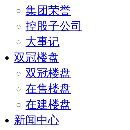
集团荣誉
控股子公司
大事记
双冠楼盘
双冠楼盘
在售楼盘
在建楼盘
新闻中心