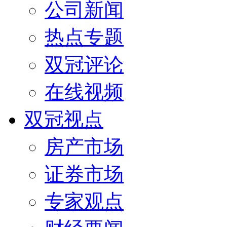
公司新闻
热点专题
双冠评论
在线视频
双冠视点
房产市场
证券市场
专家观点