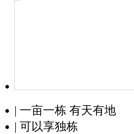
| 一亩一栋 有天有地
| 可以享独栋