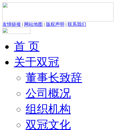
友情链接
|
网站地图
|
版权声明
|
联系我们
首 页
关于双冠
董事长致辞
公司概况
组织机构
双冠文化