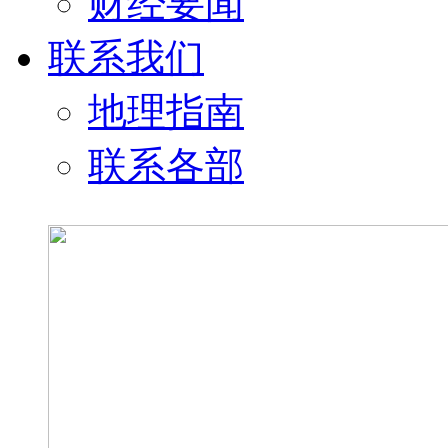
财经要闻
联系我们
地理指南
联系各部