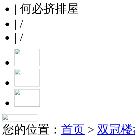
| 何必挤排屋
| /
| /
您的位置：
首页
>
双冠楼