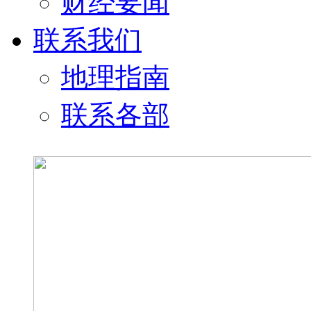
财经要闻
联系我们
地理指南
联系各部