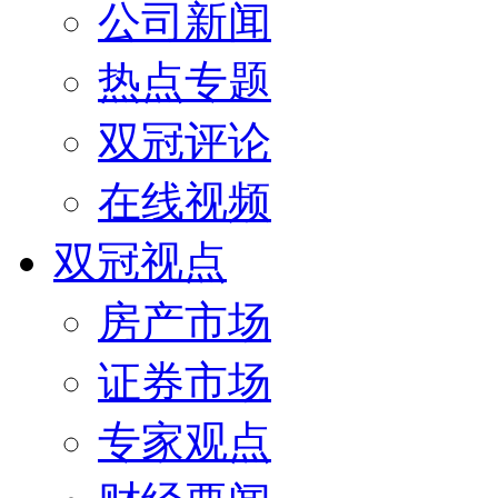
公司新闻
热点专题
双冠评论
在线视频
双冠视点
房产市场
证券市场
专家观点