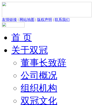
友情链接
|
网站地图
|
版权声明
|
联系我们
首 页
关于双冠
董事长致辞
公司概况
组织机构
双冠文化