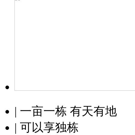
| 一亩一栋 有天有地
| 可以享独栋