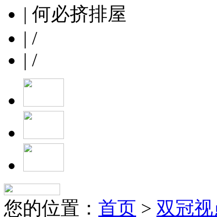
| 何必挤排屋
| /
| /
您的位置：
首页
>
双冠视