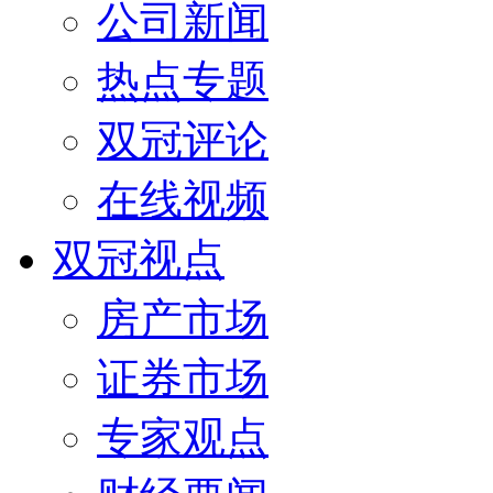
公司新闻
热点专题
双冠评论
在线视频
双冠视点
房产市场
证券市场
专家观点