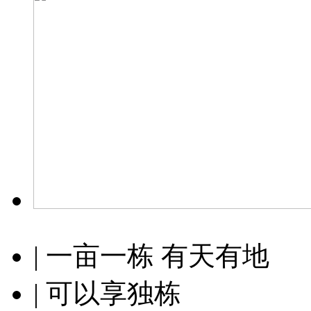
| 一亩一栋 有天有地
| 可以享独栋