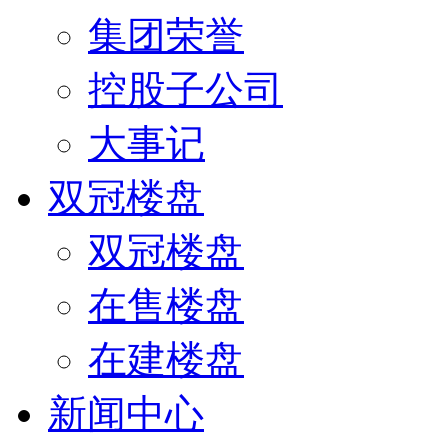
集团荣誉
控股子公司
大事记
双冠楼盘
双冠楼盘
在售楼盘
在建楼盘
新闻中心