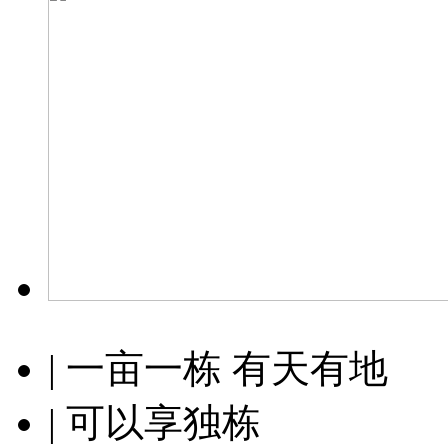
| 一亩一栋 有天有地
| 可以享独栋