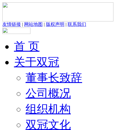
友情链接
|
网站地图
|
版权声明
|
联系我们
首 页
关于双冠
董事长致辞
公司概况
组织机构
双冠文化