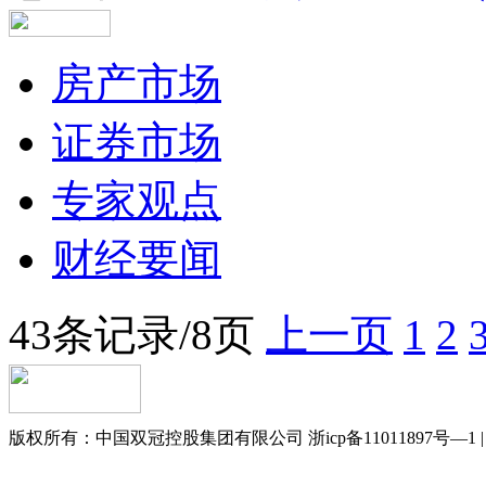
房产市场
证券市场
专家观点
财经要闻
43条记录/8页
上一页
1
2
版权所有：中国双冠控股集团有限公司 浙icp备11011897号—1 