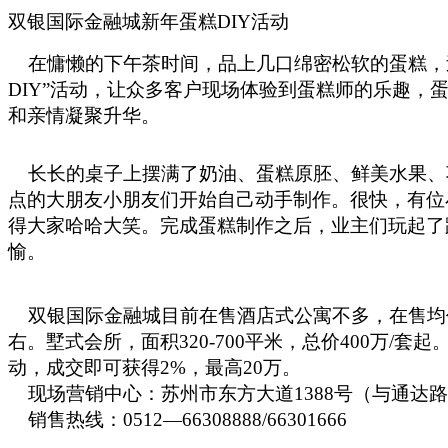
双银国际金融城新年蛋糕DIY活动
在慵懒的下午茶时间，品上几口绵密松软的蛋糕，过
DIY”活动，让众多客户现场体验到蛋糕师的乐趣，
和亲情凝聚升华。
长长的桌子上摆满了奶油、蛋糕原胚、鲜美水果、
点的大朋友小朋友们开始自己动手制作。很快，有位
得大家哈哈大笑。完成蛋糕制作之后，业主们玩起了
愉。
双银国际金融城目前在售酒店式公寓不多，在售均价6500
右。墅式会所，面积320-700平米，总价400万/
动，成交即可获得2%，最高20万。
现场营销中心：苏州市东方大道1388号（与通达路
销售热线：0512—66308888/66301666