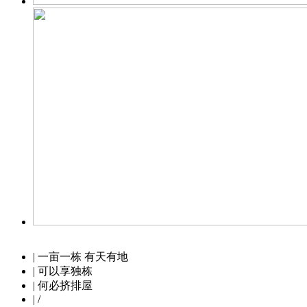
| 一亩一栋 有天有地
| 可以享独栋
| 何必挤排屋
| /