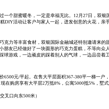
一个甜蜜暖冬，一定是幸福无比。12月27日，双银
蛋糕DIY活动让客户与家人一起，迸发创意的火花，
巧克力等丰富食材，双银国际金融城还特别邀请来的甜
小朋友已经做好了一块圆形的巧克力蛋糕，不等向众
踩球游戏，一边顽皮的踩着别人的气球，一边品尝着
元/平起。在售大平层面积367-380平一梯一户，户型
套起。现在购房享有大平层2万抵8%，公寓5000抵5%
交叉口向东500米）