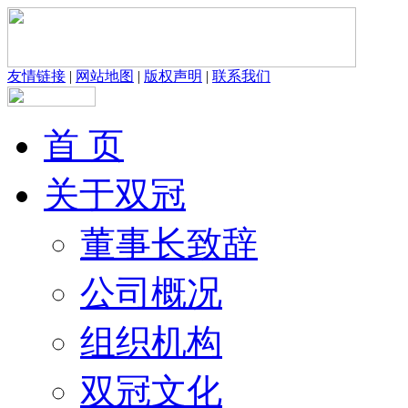
友情链接
|
网站地图
|
版权声明
|
联系我们
首 页
关于双冠
董事长致辞
公司概况
组织机构
双冠文化