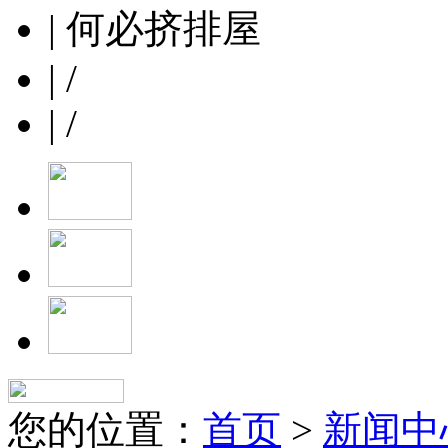
| 何必挤排屋
| /
| /
您的位置：
首页
>
新闻中