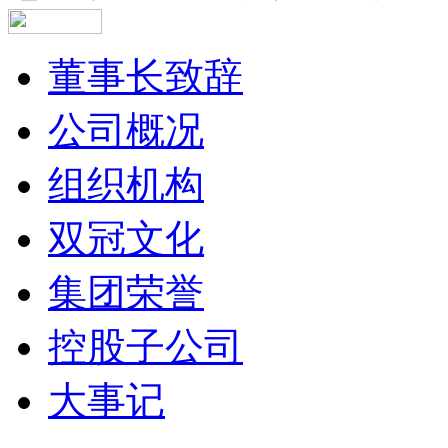
董事长致辞
公司概况
组织机构
双冠文化
集团荣誉
控股子公司
大事记