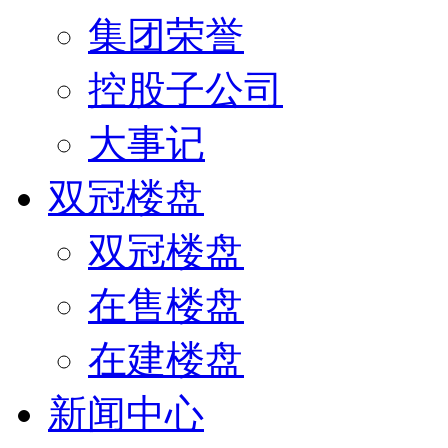
集团荣誉
控股子公司
大事记
双冠楼盘
双冠楼盘
在售楼盘
在建楼盘
新闻中心