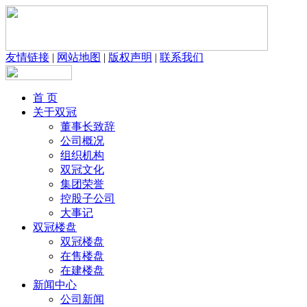
友情链接
|
网站地图
|
版权声明
|
联系我们
首 页
关于双冠
董事长致辞
公司概况
组织机构
双冠文化
集团荣誉
控股子公司
大事记
双冠楼盘
双冠楼盘
在售楼盘
在建楼盘
新闻中心
公司新闻